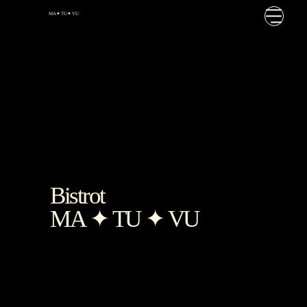
MA ✦
TU ✦ VU
Bistrot
MA
✦
TU
✦
VU