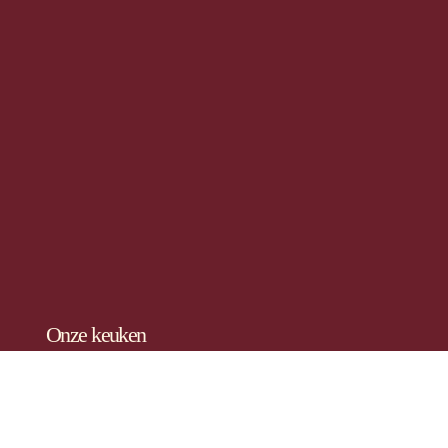
Onze keuken
Onze keuken focust bewust op kwalitatieve
vleesgerechten, met respect voor product en bereiding.
Door te kiezen voor een beperkte kaart creëren we rust,